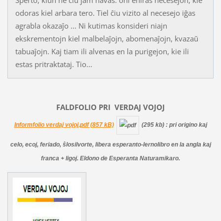
odoras kiel arbara tero. Tiel ĉiu vizito al necesejo iĝas
agrabla okazaĵo ... Ni kutimas konsideri niajn
ekskrementojn kiel malbelaĵojn, abomenaĵojn, kvazaŭ
tabuaĵojn. Kaj tiam ili alvenas en la purigejon, kie ili
estas pritraktataj. Tio...
FALDFOLIO PRI
VERDAJ
VOJOJ
Informfolio verdaj vojoj.pdf (857 kB)
(295 kb)
: pri origino kaj
celo, ecoj, feriado, ŝlosilvorte, libera esperanto-lernolibro en la angla kaj
franca + ligoj. Eldono de Esperanta Naturamikaro.