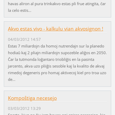
havas aliron al pura trinkakvo estas pli frue atingita, ĉar
la celo estis...
Akvo estas vivo - kalkulu vian akvosignon !
04/03/2012 14:57
Estas 7 miliardojn da homoj nutrendajn sur la planedo
hodiaŭ kaj 2 pliajn miliardojn supozeble aliĝos en 2050.
Ĉar la tutmonda loĝantaro triobliĝis en la pasinta
jarcento, akva uzo pliiĝis sesoble kaj la kvalito de akvaj
rimedoj degeneris pro homaj aktivecoj kiel pro troa uzo
de...
Kompoŝtiga necesejo
03/03/2012 13:29
Sperto, kiun ne ĉiu jam havas: oni eniras necesejon, kie