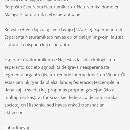
Retpoŝto Esperanta Naturamikaro + Naturamika domo en
Malaga > naturamik (ĉe) esperantio.net
Retestro + verdaj vojoj : verdavojo [@/at/ĉe] esperantio.net
Esperanta Naturamikaro havas du oficialajn lingvojn, laŭ sia
statuto: la hispana kaj esperanto.
Esperanta Naturamikaro (ENa) estas la sola ekologiisma
esperanto-societo agnoskita de grava neesperantista
tegmenta organizo (Naturfreunde International, en Vieno). Ĝi
estas jam pli granda ol aliaj landaj federacioj (ekzemple la
dana kaj la sveda) kaj proponas propran gastejon (kio al
multaj mankas). Ĝi funkcias kiel federacio de naturamikaj
societoj en Hispanio, sed havas ankaŭ transnacian
aktivecon.
Laborlingvoj