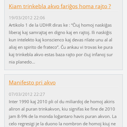
Kiam trinkebla akvo fariĝos homa rajto ?
19/03/2012 22:06
Artikolo 1 de la UDHR diras ke : “Ĉiuj homoj naskiĝas
liberaj kaj samrajtaj en digno kaj en rajtoj. Ili naskiĝis
kun intelekto kaj konscienco kaj devas rilate unu al al
aliaj en spirito de frateco”. Ĉu ankau vi trovas ke pura
kaj trinkebla akvo estas baza rajto por ĉiuj infanoj sur
nia planedo...
Manifesto pri akvo
07/03/2012 22:27
Inter 1990 kaj 2010 pli ol du miliardoj de homoj akiris
aliron al puran trinkakvon, kiu signifas ke fine de 2010
jam 8-9% de la monda loĝantaro havis puran akvon. La
celo regresigi je la duono la nombron de homoj kiuj ne