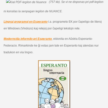
(757 kb).
Se vi ne disponas pri pdf-legilon
ni konsilas la senpagan legilon de NUANCE.
Lingvaj programoj en Esperanto
i.a. programeto EK por ĉapeligo de literoj
en Windows (Vindozo) kaj retejoj por ĉapeligi tekstojn rete.
Modernstila informilo pri Esperanto
, eldonita en Aŭstria Esperanto-
Federacio. Rimarkinde ke ĝi estas jam tute en Esperanto kaj atendas nur
tradukon en via lingvo.