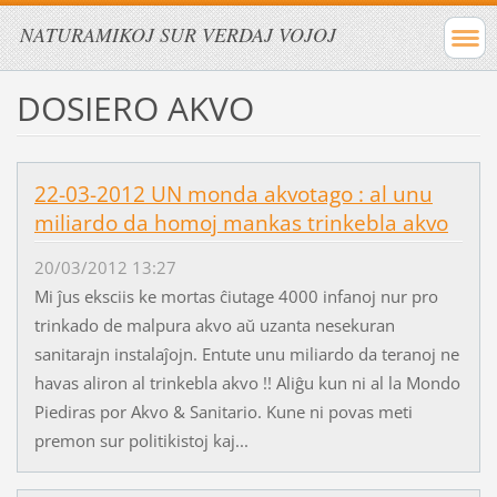
NATURAMIKOJ SUR VERDAJ VOJOJ
DOSIERO AKVO
22-03-2012 UN monda akvotago : al unu
miliardo da homoj mankas trinkebla akvo
20/03/2012 13:27
Mi ĵus eksciis ke mortas ĉiutage 4000 infanoj nur pro
trinkado de malpura akvo aŭ uzanta nesekuran
sanitarajn instalaĵojn. Entute unu miliardo da teranoj ne
havas aliron al trinkebla akvo !! Aliĝu kun ni al la Mondo
Piediras por Akvo & Sanitario. Kune ni povas meti
premon sur politikistoj kaj...