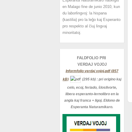
Esperanta Naturamikaro naskiĝis
en Malago fine de junio 2010, kun
du laborlingvoj: la hispana
(kastilia) pro la leĝo kaj Esperanto
pro respekto al ĉiuj lingvaj
minoritatoj.
FALDFOLIO PRI
VERDAJ
VOJOJ
Informfolio verdaj vojoj.pdf (857
kB)
(295 kb)
: pri origino kaj
celo, ecoj, feriado, ŝlosilvorte,
libera esperanto-lernolibro en la
angla kaj franca + ligoj. Eldono de
Esperanta Naturamikaro.