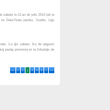
 sabate la 12-an de julio 2014 (aŭ la
 en Dala-Fluda paroko, Svedio. Ligo
edo, 1-a ĝis sabato, 9-a de aŭgusto
 kaj piedaj promenoj en la ĉirkaŭaĵo de
<<
<
1
2
3
4
5
>
>>