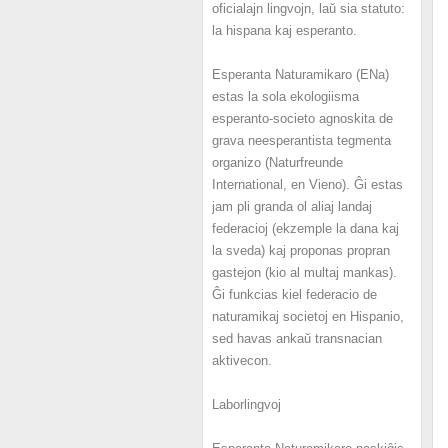
oficialajn lingvojn, laŭ sia statuto:
la hispana kaj esperanto.
Esperanta Naturamikaro (ENa)
estas la sola ekologiisma
esperanto-societo agnoskita de
grava neesperantista tegmenta
organizo (Naturfreunde
International, en Vieno). Ĝi estas
jam pli granda ol aliaj landaj
federacioj (ekzemple la dana kaj
la sveda) kaj proponas propran
gastejon (kio al multaj mankas).
Ĝi funkcias kiel federacio de
naturamikaj societoj en Hispanio,
sed havas ankaŭ transnacian
aktivecon.
Laborlingvoj