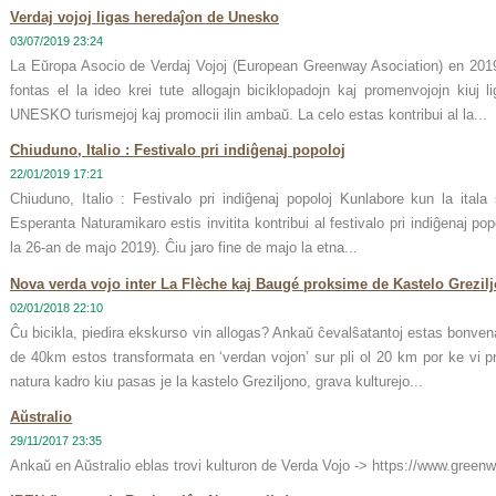
Verdaj vojoj ligas heredaĵon de Unesko
03/07/2019 23:24
La Eŭropa Asocio de Verdaj Vojoj (European Greenway Asociation) en 2019
fontas el la ideo krei tute allogajn biciklopadojn kaj promenvojojn kiuj l
UNESKO turismejoj kaj promocii ilin ambaŭ. La celo estas kontribui al la...
Chiuduno, Italio : Festivalo pri indiĝenaj popoloj
22/01/2019 17:21
Chiuduno, Italio : Festivalo pri indiĝenaj popoloj Kunlabore kun la itala
Esperanta Naturamikaro estis invitita kontribui al festivalo pri indiĝenaj pop
la 26-an de majo 2019). Ĉiu jaro fine de majo la etna...
Nova verda vojo inter La Flèche kaj Baugé proksime de Kastelo Grezil
02/01/2018 22:10
Ĉu bicikla, piedira ekskurso vin allogas? Ankaŭ ĉevalŝatantoj estas bonvena
de 40km estos transformata en ‘verdan vojon’ sur pli ol 20 km por ke vi pro
natura kadro kiu pasas je la kastelo Greziljono, grava kulturejo...
Aŭstralio
29/11/2017 23:35
Ankaŭ en Aŭstralio eblas trovi kulturon de Verda Vojo -> https://www.greenwa