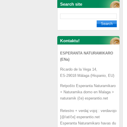
Search site
Kontaktu!
ESPERANTA NATURAMIKARO
(ENa)
Ricardo de la Vega 14,
ES-29018 Málaga (Hispanio, EU)
Retpoŝto Esperanta Naturamikaro
+ Naturamika domo en Malaga >
naturamik (ĉe) esperantio.net
Retestro + verdaj vojoj : verdavojo
[@/at/ĉe] esperantio.net
Esperanta Naturamikaro havas du