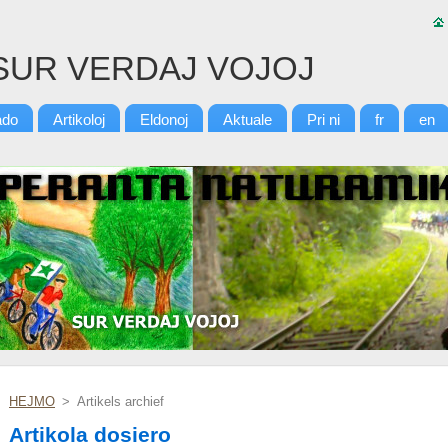
SUR VERDAJ VOJOJ
ado
Artikoloj
Eldonoj
Aktuale
Pri ni
fr
en
HEJMO
>
Artikels archief
Artikola dosiero