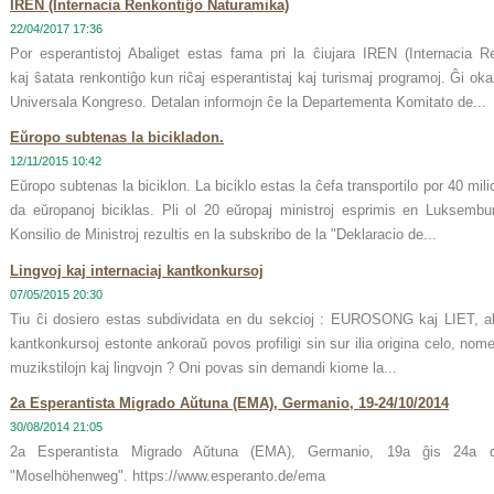
IREN (Internacia Renkontiĝo Naturamika)
22/04/2017 17:36
Por esperantistoj Abaliget estas fama pri la ĉiujara IREN (Internacia R
kaj ŝatata renkontiĝo kun riĉaj esperantistaj kaj turismaj programoj. Ĝi ok
Universala Kongreso. Detalan informojn ĉe la Departementa Komitato de...
Eŭropo subtenas la bicikladon.
12/11/2015 10:42
Eŭropo subtenas la biciklon. La biciklo estas la ĉefa transportilo por 40 mili
da eŭropanoj biciklas. Pli ol 20 eŭropaj ministroj esprimis en Luksembu
Konsilio de Ministroj rezultis en la subskribo de la "Deklaracio de...
Lingvoj kaj internaciaj kantkonkursoj
07/05/2015 20:30
Tiu ĉi dosiero estas subdividata en du sekcioj : EUROSONG kaj LIET, alte
kantkonkursoj estonte ankoraŭ povos profiligi sin sur ilia origina celo, nome h
muzikstilojn kaj lingvojn ? Oni povas sin demandi kiome la...
2a Esperantista Migrado Aŭtuna (EMA), Germanio, 19-24/10/2014
30/08/2014 21:05
2a Esperantista Migrado Aŭtuna (EMA), Germanio, 19a ĝis 24a d
"Moselhöhenweg". https://www.esperanto.de/ema