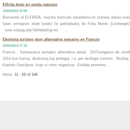
Elfrida festo en sveda naturejo
13/04/2014 22:54
Bonvenon al ELFRIDA, muzika festivalo senelektra en somera arbaro sveda
tutan semajnon ekde lundo) ĉe paŝtejbudoj de Folia Monto (Lövberget)
: tone.se/pag.php?elfride&lng=eo ...
Ekologia turismo dum alternativa semajno en Francio
22/02/2014 17:15
Francio : Sennacieca semajno alternativa antaŭ SAT-kongreso de vendr
2014 kun kursoj, ekskursoj kaj prelegoj, i.a. per ekologia turismo : Biciklaj
Kastelo Greziljono, kiujn vi mem organizas. Gvidata promeno...
Items:
11 - 20 of 166