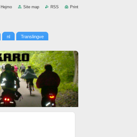
Hejmo
Site map
RSS
Print
nl
Translingve