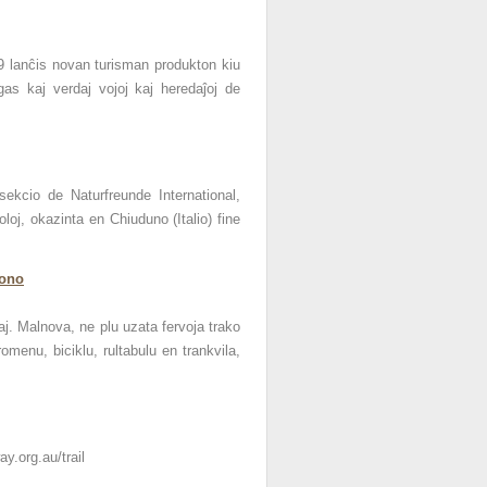
 lanĉis novan turisman produkton kiu
igas kaj verdaj vojoj kaj heredaĵoj de
 sekcio de Naturfreunde International,
oloj, okazinta en Chiuduno (Italio) fine
jono
j. Malnova, ne plu uzata fervoja trako
menu, biciklu, rultabulu en trankvila,
y.org.au/trail