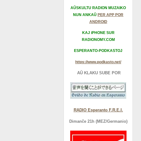
AŬSKULTU RADION MUZAIKO
NUN ANKAŬ
PER APP POR
ANDROID
KAJ iPHONE SUR
RADIONOMY.COM
ESPERANTO-PODKASTOJ
https://www.podkasto.net/
AŬ KLAKU SUBE POR
RADIO Esperanto F.R.E.I.
Dimanĉe 21h (MEZ/Germanio)