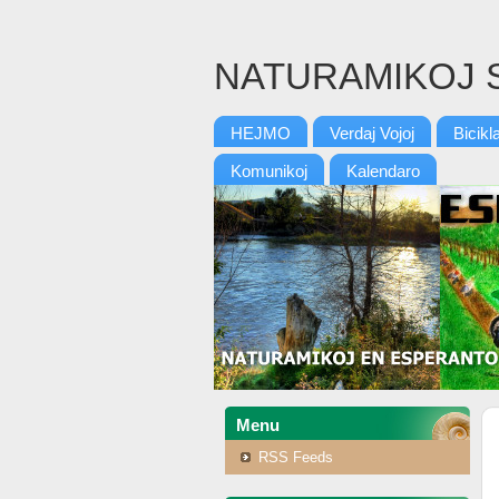
NATURAMIKOJ 
HEJMO
Verdaj Vojoj
Bicikl
Komunikoj
Kalendaro
Menu
RSS Feeds