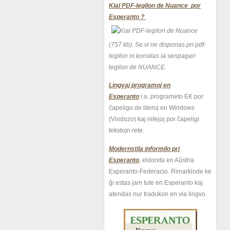
Kial PDF-legilon de Nuance por
Esperanto ?
(757 kb).
Se vi ne disponas pri pdf-
legilon ni konsilas la senpagan
legilon de NUANCE.
Lingvaj programoj en
Esperanto
i.a. programeto EK por
ĉapeligo de literoj en Windows
(Vindozo) kaj retejoj por ĉapeligi
tekstojn rete.
Modernstila informilo pri
Esperanto
, eldonita en Aŭstria
Esperanto-Federacio. Rimarkinde ke
ĝi estas jam tute en Esperanto kaj
atendas nur tradukon en via lingvo.