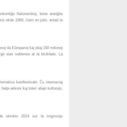
enkontiĝo Naturamika), bone aranĝita
azis ekde 1968, ĉiam en julio, antaŭ la
onoj da Eŭropanoj kaj pliaj 160 milionoj
rgo sian subtenon al la biciklado. La
rnativa kantfestivalo. Ĉu internaciaj
elpi ekkoni kaj toleri aliajn kulturojn,
e oktobro 2014 sur la migrovojo